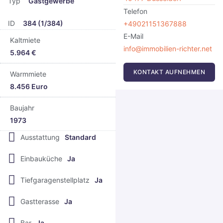
Typ
Gastgewerbe
Telefon
ID
384 (1/384)
+49021151367888
E-Mail
Kaltmiete
info@immobilien-richter.net
5.964 €
KONTAKT AUFNEHMEN
Warmmiete
8.456 Euro
Baujahr
1973
Ausstattung
Standard
Einbauküche
Ja
Tiefgaragenstellplatz
Ja
Gastterasse
Ja
Bar
Ja