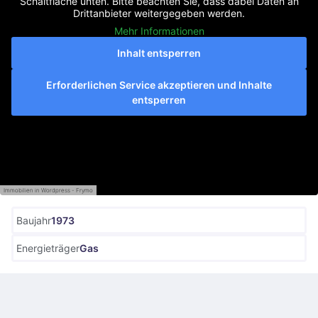
Schaltfläche unten. Bitte beachten Sie, dass dabei Daten an
Drittanbieter weitergegeben werden.
Mehr Informationen
Inhalt entsperren
Erforderlichen Service akzeptieren und Inhalte
entsperren
Immobilien in Wordpress - Frymo
Baujahr
1973
Energieträger
Gas