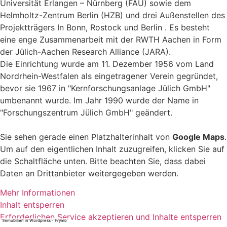
Universität Erlangen – Nürnberg (FAU) sowie dem
Helmholtz-Zentrum Berlin (HZB) und drei Außenstellen des
Projektträgers In Bonn, Rostock und Berlin . Es besteht
eine enge Zusammenarbeit mit der RWTH Aachen in Form
der Jülich-Aachen Research Alliance (JARA).
Die Einrichtung wurde am 11. Dezember 1956 vom Land
Nordrhein-Westfalen als eingetragener Verein gegründet,
bevor sie 1967 in "Kernforschungsanlage Jülich GmbH"
umbenannt wurde. Im Jahr 1990 wurde der Name in
"Forschungszentrum Jülich GmbH" geändert.
Sie sehen gerade einen Platzhalterinhalt von
Google Maps
.
Um auf den eigentlichen Inhalt zuzugreifen, klicken Sie auf
die Schaltfläche unten. Bitte beachten Sie, dass dabei
Daten an Drittanbieter weitergegeben werden.
Mehr Informationen
Inhalt entsperren
Erforderlichen Service akzeptieren und Inhalte entsperren
Immobilien in Wordpress - Frymo