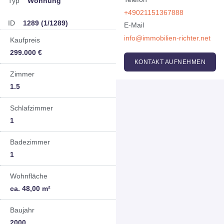
Typ
Wohnung
+49021151367888
ID
1289 (1/1289)
E-Mail
info@immobilien-richter.net
Kaufpreis
299.000 €
KONTAKT AUFNEHMEN
Zimmer
1.5
Schlafzimmer
1
Badezimmer
1
Wohnfläche
ca. 48,00 m²
Baujahr
2000