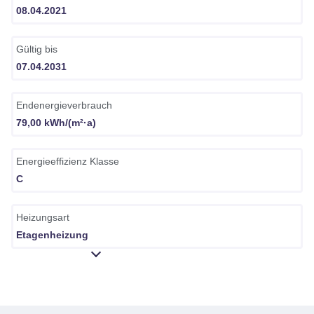
08.04.2021
Gültig bis
07.04.2031
Endenergieverbrauch
79,00 kWh/(m²·a)
Energieeffizienz Klasse
C
Heizungsart
Etagenheizung
A+
A
B
C
D
E
F
G
H