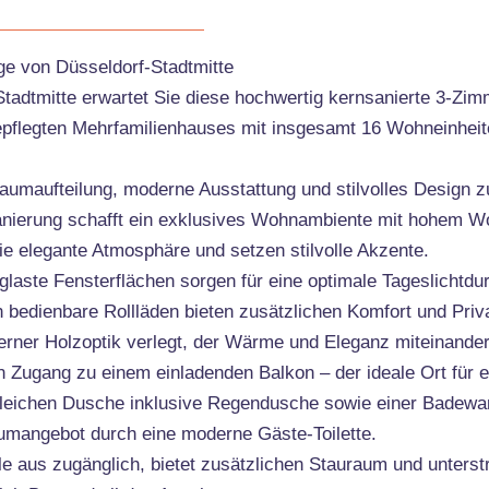
ge von Düsseldorf-Stadtmitte
-Stadtmitte erwartet Sie diese hochwertig kernsanierte 3-Z
epflegten Mehrfamilienhauses mit insgesamt 16 Wohneinheit
aumaufteilung, moderne Ausstattung und stilvolles Design 
ierung schafft ein exklusives Wohnambiente mit hohem Wohl
e elegante Atmosphäre und setzen stilvolle Akzente.
glaste Fensterflächen sorgen für eine optimale Tageslichtdur
h bedienbare Rollläden bieten zusätzlichen Komfort und Priv
ner Holzoptik verlegt, der Wärme und Eleganz miteinander
n Zugang zu einem einladenden Balkon – der ideale Ort für 
gleichen Dusche inklusive Regendusche sowie einer Badewan
umangebot durch eine moderne Gäste-Toilette.
le aus zugänglich, bietet zusätzlichen Stauraum und unterst