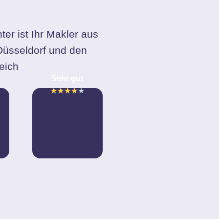
ter ist Ihr Makler aus
 Düsseldorf und den
eich
Sehr gut
★
★
★
★
★