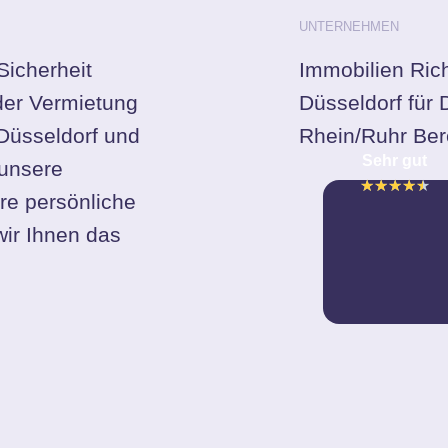
UNTERNEHMEN
Sicherheit
Immobilien Rich
der Vermietung
Düsseldorf für
 Düsseldorf und
Rhein/Ruhr Ber
Sehr gut
unsere
★
★
★
★
★
re persönliche
ir Ihnen das