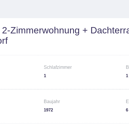
te 2-Zimmerwohnung + Dachterr
rf
Schlafzimmer
B
1
1
Baujahr
E
1972
6