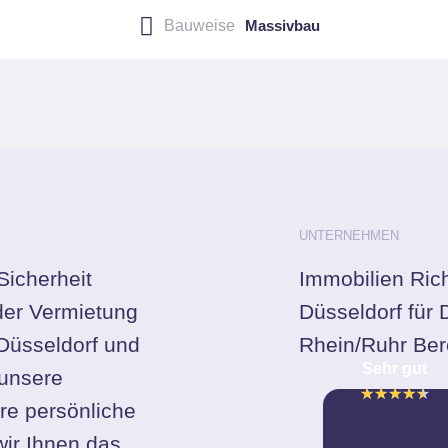
Bauweise
Massivbau
UNTERNEHMEN
Sicherheit
Immobilien Rich
der Vermietung
Düsseldorf für
 Düsseldorf und
Rhein/Ruhr Ber
Sehr gut
unsere
★
★
★
★
★
re persönliche
ir Ihnen das