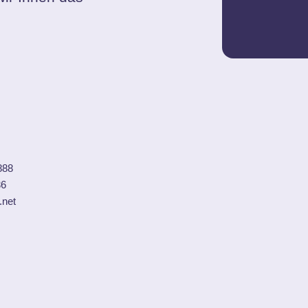
888
36
.net