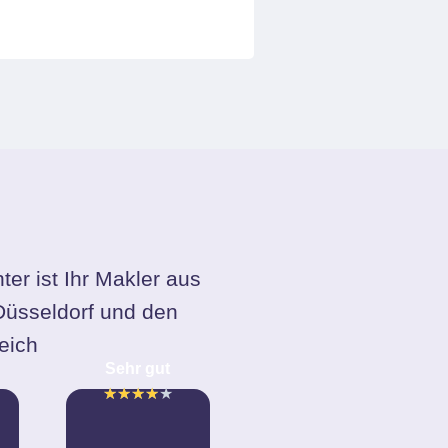
ter ist Ihr Makler aus
 Düsseldorf und den
eich
Sehr gut
★
★
★
★
★