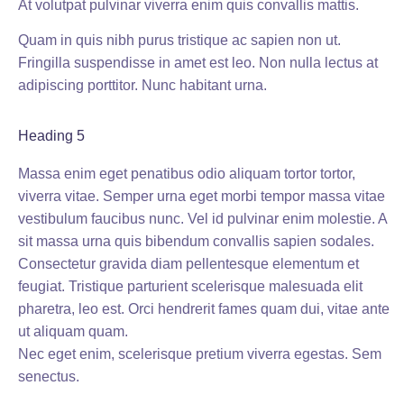
At volutpat pulvinar viverra enim quis convallis mattis.
Quam in quis nibh purus tristique ac sapien non ut.
Fringilla suspendisse in amet est leo.
Non nulla lectus at
adipiscing porttitor.
Nunc habitant urna.
Heading 5
Massa enim eget penatibus odio aliquam tortor tortor,
viverra vitae.
Semper urna eget morbi tempor massa vitae
vestibulum faucibus nunc.
Vel id pulvinar enim molestie.
A
sit massa urna quis bibendum convallis sapien sodales.
Consectetur gravida diam pellentesque elementum et
feugiat.
Tristique parturient scelerisque malesuada elit
pharetra, leo est.
Orci hendrerit fames quam dui, vitae ante
ut aliquam quam.
Nec eget enim, scelerisque pretium viverra egestas.
Sem
senectus.